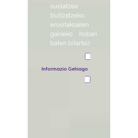
sustatzea
bultzatzeko,
erositakoaren
gaineko hobari
baten bitartez.
Informazio Gehiago