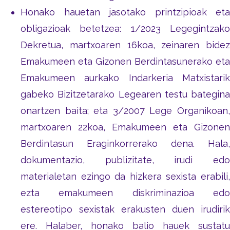
Honako hauetan jasotako printzipioak eta
obligazioak betetzea: 1/2023 Legegintzako
Dekretua, martxoaren 16koa, zeinaren bidez
Emakumeen eta Gizonen Berdintasunerako eta
Emakumeen aurkako Indarkeria Matxistarik
gabeko Bizitzetarako Legearen testu bategina
onartzen baita; eta 3/2007 Lege Organikoan,
martxoaren 22koa, Emakumeen eta Gizonen
Berdintasun Eraginkorrerako dena. Hala,
dokumentazio, publizitate, irudi edo
materialetan ezingo da hizkera sexista erabili,
ezta emakumeen diskriminazioa edo
estereotipo sexistak erakusten duen irudirik
ere. Halaber, honako balio hauek sustatu