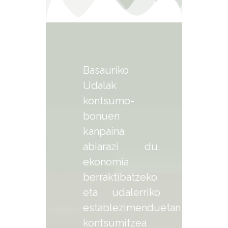
Basauriko
Udalak
kontsumo-
bonuen
kanpaina
abiarazi du,
ekonomia
berraktibatzeko
eta udalerriko
establezimenduetan
kontsumitzea