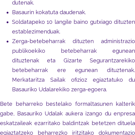
dutenak.
Basaurin kokatuta daudenak.
Soldatapeko 10 langile baino gutxiago dituzten
establezimenduak.
Zerga-betebeharrak dituzten administrazio
publikoekiko betebeharrak egunean
dituztenak eta Gizarte Segurantzarekiko
betebeharrak ere egunean dituztenak.
Merkataritza Sailak ofizioz egiaztatuko du
Basauriko Udalarekiko zerga-egoera.
Bete beharreko bestelako formaltasunen kalterik
gabe, Basauriko Udalak aukera izango du enpresa
eskatzaileak ezarritako baldintzak betetzen dituela
egiaztatzeko beharrezko iritzitako dokumentazio