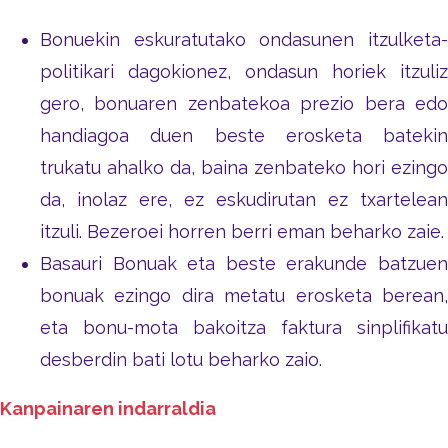
Bonuekin eskuratutako ondasunen itzulketa-
politikari dagokionez, ondasun horiek itzuliz
gero, bonuaren zenbatekoa prezio bera edo
handiagoa duen beste erosketa batekin
trukatu ahalko da, baina zenbateko hori ezingo
da, inolaz ere, ez eskudirutan ez txartelean
itzuli. Bezeroei horren berri eman beharko zaie.
Basauri Bonuak eta beste erakunde batzuen
bonuak ezingo dira metatu erosketa berean,
eta bonu-mota bakoitza faktura sinplifikatu
desberdin bati lotu beharko zaio.
Kanpainaren indarraldia