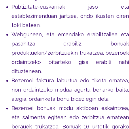
Publizitate-euskarriak jaso eta
establezimenduan jartzea, ondo ikusten diren
toki batean.
Webgunean, eta emandako erabiltzailea eta
pasahitza erabiliz, bonuak
produktuekin/zerbitzuekin trukatzea, bezeroek
ordaintzeko bitarteko gisa erabili nahi
dituztenean.
Bezeroei faktura laburtua edo tiketa ematea,
non ordaintzeko modua agertu beharko baita;
alegia, ordainketa bonu bidez egin dela.
Bezeroei bonuak modu aktiboan eskaintzea,
eta salmenta egitean edo zerbitzua ematean
berauek trukatzea. Bonuak 16 urtetik gorako