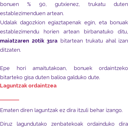
bonuen % 90, gutxienez, trukatu duten
establezimenduen artean.
Udalak dagozkion egiaztapenak egin, eta bonuak
establezimendu horien artean birbanatuko ditu,
maiatzaren 20tik 31ra
bitartean trukatu ahal izan
ditzaten.
Epe hori amaitutakoan, bonuek ordaintzeko
bitarteko gisa duten balioa galduko dute.
Laguntzak ordaintzea
Ematen diren laguntzak ez dira itzuli behar izango.
Diruz lagundutako zenbatekoak ordainduko dira