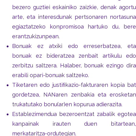
bezero guztiei eskainiko zaizkie, denak agortu
arte, eta interesdunak pertsonaren nortasuna
egiaztatzeko konpromisoa hartuko du, bere
erantzukizunpean.
Bonuak ez atxiki edo erreserbatzea, eta
bonuak ez bideratzea zenbait artikulu edo
zerbitzu saltzera. Halaber, bonuak ezingo dira
erabili opari-bonuak saltzeko.
Tiketaren edo justifikazio-fakturaren kopia bat
gordetzea, NANaren zenbakia eta erosketan
trukatutako bonu(ar)en kopurua adierazita.
Establezimendua bezeroentzat zabalik egotea
kanpainak irauten duen bitartean,
merkataritza-ordutegian.