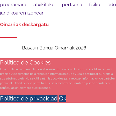
programara atxikitako pertsona fisiko edo
juridikoaren izenean.
Oinarriak deskargatu
Basauri Bonua Oinarriak 2026
Política de Cookies
La web de la campaña de Bono Basauri https://bono.basauri. eus utiliza cookies
propias y de terceros para recopilar información que ayuda a optimizar su visita a
sus páginas web. No se utilizarán las cookies para recoger información de carácter
personal. Usted puede permitir su uso o rechazarlo, también puede cambiar su
configuración siempre que lo desee.
Política de privacidad
Ok