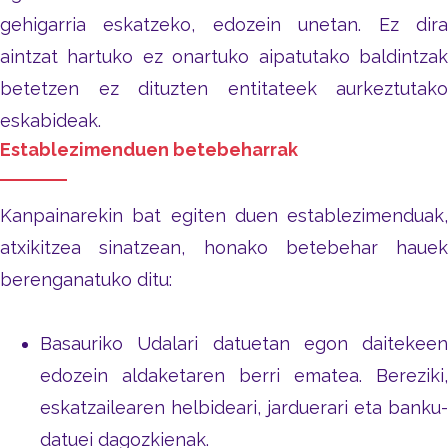
gehigarria eskatzeko, edozein unetan. Ez dira
aintzat hartuko ez onartuko aipatutako baldintzak
betetzen ez dituzten entitateek aurkeztutako
eskabideak.
Establezimenduen betebeharrak
Kanpainarekin bat egiten duen establezimenduak,
atxikitzea sinatzean, honako betebehar hauek
berenganatuko ditu:
Basauriko Udalari datuetan egon daitekeen
edozein aldaketaren berri ematea. Bereziki,
eskatzailearen helbideari, jarduerari eta banku-
datuei dagozkienak.