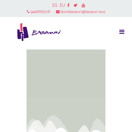
ES
EU
944666308
bonobasauri@basauri.eus