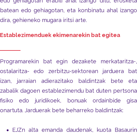
edo gehiagotan erabili ahal izango ditu, erosketa
batean edo gehiagotan, eta konbinatu ahal izango
dira, gehieneko mugara iritsi arte.
Establezimenduek ekimenarekin bat egitea
Programarekin bat egin dezakete merkataritza-,
ostalaritza- edo zerbitzu-sektorean jarduera bat
izan, jarraian adierazitako baldintzak bete eta
zabalik dagoen establezimendu bat duten pertsona
fisiko edo juridikoek, bonuak ordainbide gisa
onartuta. Jarduerak bete beharreko baldintzak:
EJZn alta emanda daudenak, kuota Basaurin