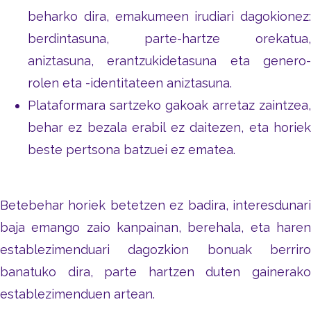
beharko dira, emakumeen irudiari dagokionez:
berdintasuna, parte-hartze orekatua,
aniztasuna, erantzukidetasuna eta genero-
rolen eta -identitateen aniztasuna.
Plataformara sartzeko gakoak arretaz zaintzea,
behar ez bezala erabil ez daitezen, eta horiek
beste pertsona batzuei ez ematea.
Betebehar horiek betetzen ez badira, interesdunari
baja emango zaio kanpainan, berehala, eta haren
establezimenduari dagozkion bonuak berriro
banatuko dira, parte hartzen duten gainerako
establezimenduen artean.