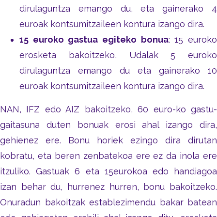
dirulaguntza emango du, eta gainerako 4
euroak kontsumitzaileen kontura izango dira.
15 euroko gastua egiteko bonua
: 15 eurok
erosketa bakoitzeko, Udalak 5 euroko
dirulaguntza emango du eta gainerako 10
euroak kontsumitzaileen kontura izango dira.
NAN, IFZ edo AIZ bakoitzeko, 60 euro-ko gastu-
gaitasuna duten bonuak erosi ahal izango dira,
gehienez ere. Bonu horiek ezingo dira dirutan
kobratu, eta beren zenbatekoa ere ez da inola ere
itzuliko. Gastuak 6 eta 15eurokoa edo handiagoa
izan behar du, hurrenez hurren, bonu bakoitzeko.
Onuradun bakoitzak establezimendu bakar batean