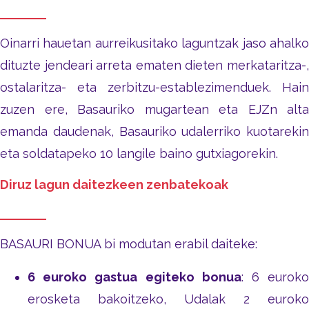
Oinarri hauetan aurreikusitako laguntzak jaso ahalko
dituzte jendeari arreta ematen dieten merkataritza-,
ostalaritza- eta zerbitzu-establezimenduek. Hain
zuzen ere, Basauriko mugartean eta EJZn alta
emanda daudenak, Basauriko udalerriko kuotarekin
eta soldatapeko 10 langile baino gutxiagorekin.
Diruz lagun daitezkeen zenbatekoak
BASAURI BONUA bi modutan erabil daiteke:
6 euroko gastua egiteko bonua
: 6 eurok
erosketa bakoitzeko, Udalak 2 euroko