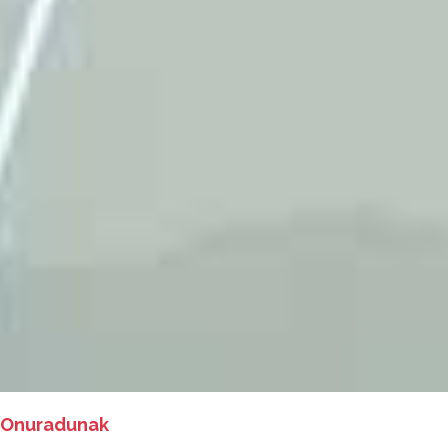
Onuradunak