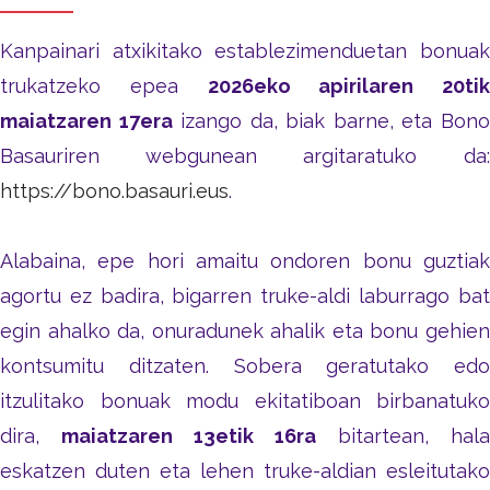
Kanpainari atxikitako establezimenduetan bonuak
trukatzeko epea
2026eko apirilaren 20tik
maiatzaren 17era
izango da, biak barne, eta Bon
Basauriren webgunean argitaratuko da:
https://bono.basauri.eus
.
Alabaina, epe hori amaitu ondoren bonu guztiak
agortu ez badira, bigarren truke-aldi laburrago bat
egin ahalko da, onuradunek ahalik eta bonu gehien
kontsumitu ditzaten. Sobera geratutako edo
itzulitako bonuak modu ekitatiboan birbanatuko
dira,
maiatzaren 13etik 16ra
bitartean, hala
eskatzen duten eta lehen truke-aldian esleitutako