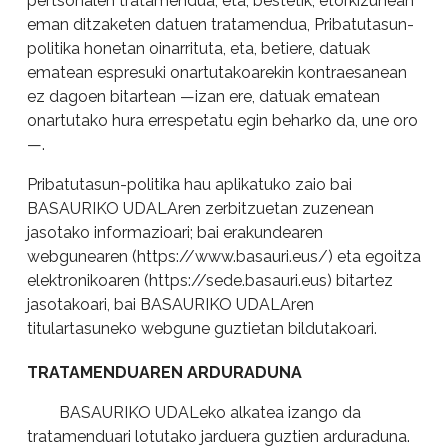
pertsonalen tratamendua; eta, bestetik, etorkizunean
eman ditzaketen datuen tratamendua, Pribatutasun-
politika honetan oinarrituta, eta, betiere, datuak
ematean espresuki onartutakoarekin kontraesanean
ez dagoen bitartean —izan ere, datuak ematean
onartutako hura errespetatu egin beharko da, une oro
—.
Pribatutasun-politika hau aplikatuko zaio bai
BASAURIKO UDALAren zerbitzuetan zuzenean
jasotako informazioari; bai erakundearen
webgunearen (
https://www.basauri.eus/
) eta egoitza
elektronikoaren (
https://sede.basauri.eus
) bitartez
jasotakoari, bai BASAURIKO UDALAren
titulartasuneko webgune guztietan bildutakoari.
TRATAMENDUAREN ARDURADUNA
BASAURIKO UDALeko alkatea izango da
tratamenduari lotutako jarduera guztien arduraduna.