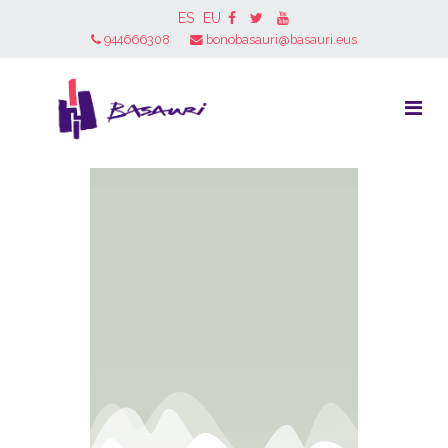
ES
EU
944666308
bonobasauri@basauri.eus