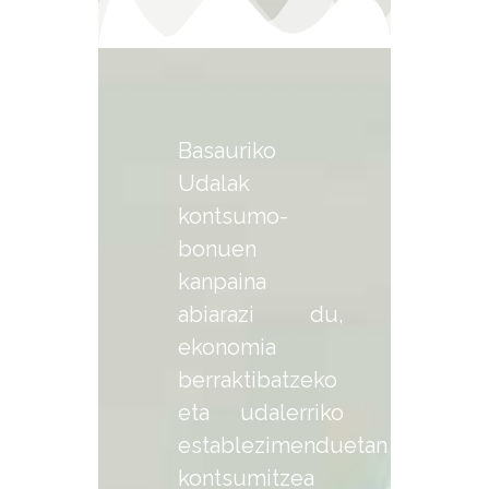
Basauriko
Udalak
kontsumo-
bonuen
kanpaina
abiarazi du,
ekonomia
berraktibatzeko
eta udalerriko
establezimenduetan
kontsumitzea