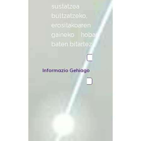
sustatzea
bultzatzeko,
erositakoaren
gaineko hobari
baten bitartez.
Informazio Gehiago