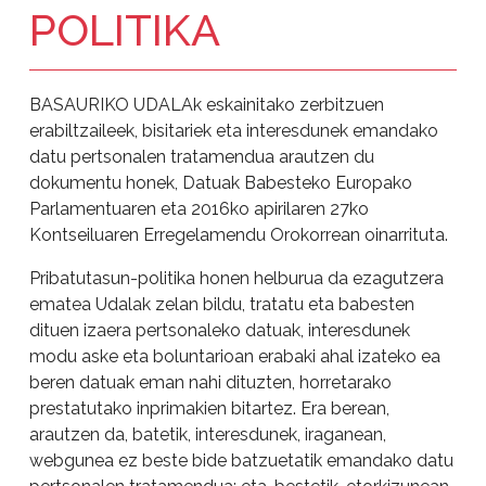
POLITIKA
BASAURIKO UDALAk eskainitako zerbitzuen
erabiltzaileek, bisitariek eta interesdunek emandako
datu pertsonalen tratamendua arautzen du
dokumentu honek, Datuak Babesteko Europako
Parlamentuaren eta 2016ko apirilaren 27ko
Kontseiluaren Erregelamendu Orokorrean oinarrituta.
Pribatutasun-politika honen helburua da ezagutzera
ematea Udalak zelan bildu, tratatu eta babesten
dituen izaera pertsonaleko datuak, interesdunek
modu aske eta boluntarioan erabaki ahal izateko ea
beren datuak eman nahi dituzten, horretarako
prestatutako inprimakien bitartez. Era berean,
arautzen da, batetik, interesdunek, iraganean,
webgunea ez beste bide batzuetatik emandako datu