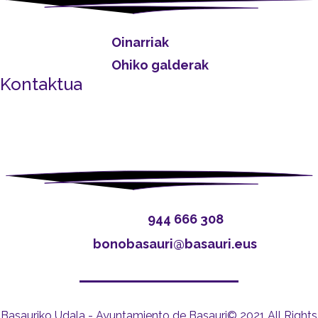
Oinarriak
Ohiko galderak
Kontaktua
944 666 308
bonobasauri@basauri.eus
Basauriko Udala - Ayuntamiento de Basauri© 2021 All Rights