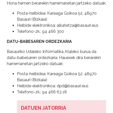
Hona hemen berarekin harremanetan jartzeko datuak:
Posta-helbidea: Kareaga Goikoa 52, 48970
Basauri (Bizkaia)
Helbide elektronikoa:
alkatetza@basauri.eus
Telefono-zk.: 94 466 300
DATU-BABESAREN ORDEZKARIA
Basauriko Udaleko Informatika Ataleko burua da
datu-babesaren ordezkaria. Hauexek dira berarekin
harremanetan jartzeko datuak:
Posta-helbidea: Kareaga Goikoa 52, 48970
Basauri (Bizkaia)
Helbide elektronikoa:
dpd@basauri.eus
Telefono-zk.: 94 466 63 18
DATUEN JATORRIA