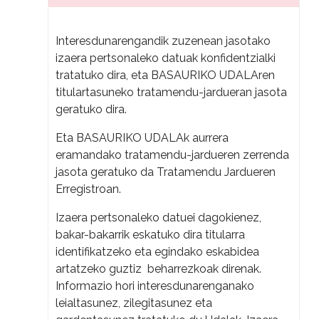
Interesdunarengandik zuzenean jasotako
izaera pertsonaleko datuak konfidentzialki
tratatuko dira, eta BASAURIKO UDALAren
titulartasuneko tratamendu-jardueran jasota
geratuko dira.
Eta BASAURIKO UDALAk aurrera
eramandako tratamendu-jardueren zerrenda
jasota geratuko da Tratamendu Jardueren
Erregistroan.
Izaera pertsonaleko datuei dagokienez,
bakar-bakarrik eskatuko dira titularra
identifikatzeko eta egindako eskabidea
artatzeko guztiz beharrezkoak direnak.
Informazio hori interesdunarenganako
leialtasunez, zilegitasunez eta