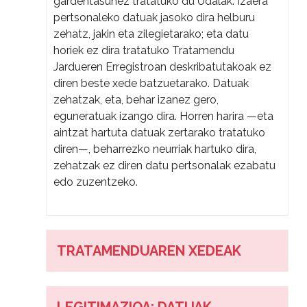
gardentasunez tratatuko du Udalak. Izaera
pertsonaleko datuak jasoko dira helburu
zehatz, jakin eta zilegietarako; eta datu
horiek ez dira tratatuko Tratamendu
Jardueren Erregistroan deskribatutakoak ez
diren beste xede batzuetarako. Datuak
zehatzak, eta, behar izanez gero,
eguneratuak izango dira. Horren harira —eta
aintzat hartuta datuak zertarako tratatuko
diren—, beharrezko neurriak hartuko dira,
zehatzak ez diren datu pertsonalak ezabatu
edo zuzentzeko.
TRATAMENDUAREN XEDEAK