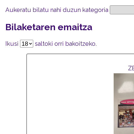
Aukeratu bilatu nahi duzun kategoria
Bilaketaren emaitza
Ikusi
saltoki orri bakoitzeko.
Z